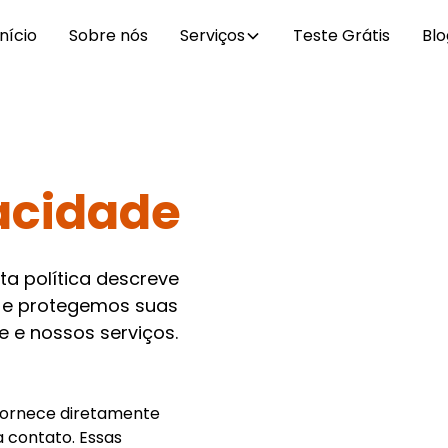
Início
Sobre nós
Serviços
Teste Grátis
Blo
vacidade
ta política descreve
e protegemos suas
e e nossos serviços.
fornece diretamente
a contato. Essas